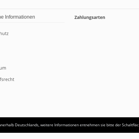
he Informationen
Zahlungsarten
hutz
sum
fsrecht
 innerhalb Deutschlands, weitere Informationen entnehmen sie bitte der Schaltfl