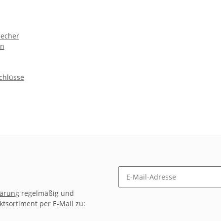
echer
n
chlüsse
lärung
regelmäßig und
ktsortiment per E-Mail zu: