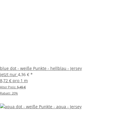
blue dot - weiße Punkte - hellblau - Jersey
jetzt nur
4,36 €
*
8,72 € pro 1 m
Alter Preis:
5,45 €
Rabatt:
20%