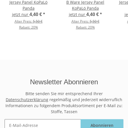
Jersey Panel KoPaLö
B Ware Jersey Panel
Jers
Panda
KoPaLö Panda
jetzt nur
jetzt nur
j
4,40 €
*
4,40 €
*
Alter Preis:
5,50 €
Alter Preis:
5,50 €
Rabatt:
20%
Rabatt:
20%
Newsletter Abonnieren
Bitte senden Sie mir entsprechend Ihrer
Datenschutzerklärung
regelmäßig und jederzeit widerruflich
Informationen zu folgendem Produktsortiment per E-Mail zu:
Stoffe, Tassen
Abonnieren