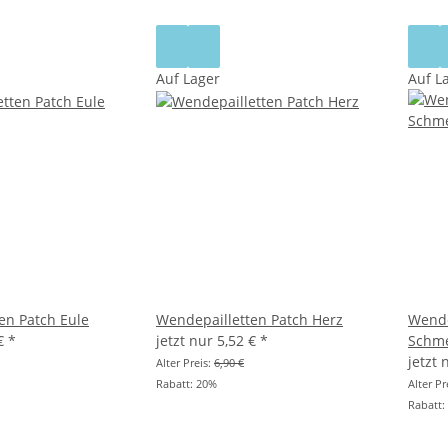
Auf Lager
Auf L
en Patch Eule
Wendepailletten Patch Herz
Wende
 €
*
jetzt nur
5,52 €
*
Schme
jetzt
Alter Preis:
6,90 €
Rabatt:
20%
Alter Pr
Rabatt: