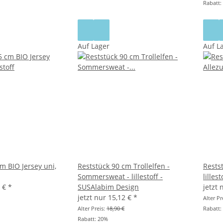
Rabatt:
Auf Lager
Auf L
m BIO Jersey uni,
Reststück 90 cm Trollelfen -
Rests
Sommersweat - lillestoff -
lilles
0 €
*
SUSAlabim Design
jetzt
jetzt nur
15,12 €
*
Alter Pr
Alter Preis:
18,90 €
Rabatt:
Rabatt:
20%