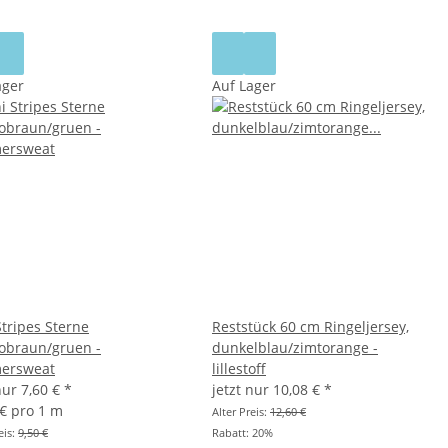
ager
Auf Lager
Stripes Sterne
Reststück 60 cm Ringeljersey,
obraun/gruen -
dunkelblau/zimtorange -
ersweat
lillestoff
 nur
7,60 €
*
jetzt nur
10,08 €
*
 € pro 1 m
Alter Preis:
12,60 €
eis:
9,50 €
Rabatt:
20%