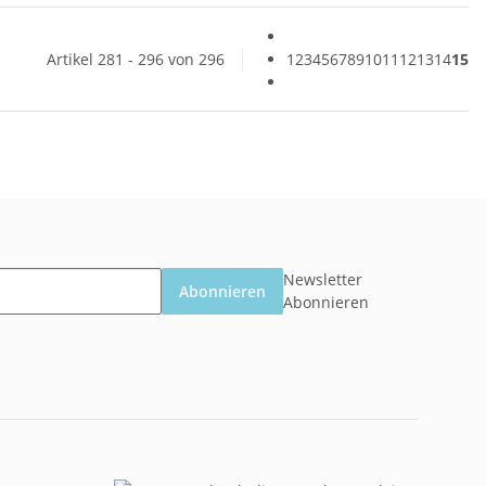
Artikel 281 - 296 von 296
1
2
3
4
5
6
7
8
9
10
11
12
13
14
15
Newsletter
Abonnieren
Abonnieren