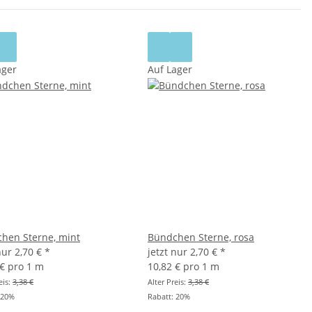
ager
Auf Lager
hen Sterne, mint
Bündchen Sterne, rosa
 nur
2,70 €
*
jetzt nur
2,70 €
*
 € pro 1 m
10,82 € pro 1 m
eis:
3,38 €
Alter Preis:
3,38 €
20%
Rabatt:
20%