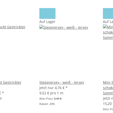
Auf Lager
Auf L
t Gestrickter
Steppjersey - weiß - Jersey
Mini 
jetzt nur
4,76 €
*
schok
 €
*
9,52 € pro 1 m
Somm
 m
jetzt
Alter Preis:
5,95 €
15,20
Rabatt:
20%
Alter Pr