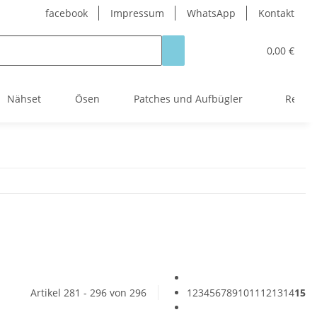
facebook
Impressum
WhatsApp
Kontakt
0,00 €
Nähset
Ösen
Patches und Aufbügler
Reißve
Artikel 281 - 296 von 296
1
2
3
4
5
6
7
8
9
10
11
12
13
14
15