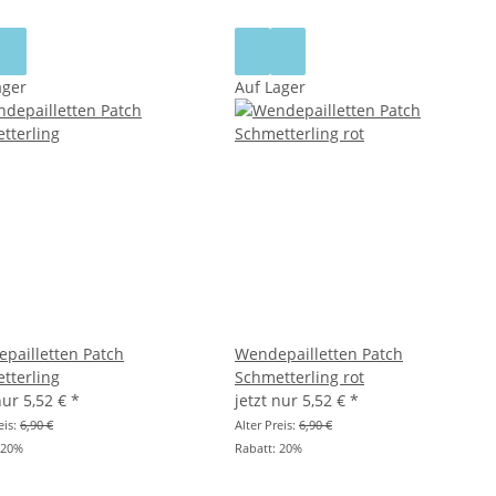
ager
Auf Lager
pailletten Patch
Wendepailletten Patch
tterling
Schmetterling rot
 nur
5,52 €
*
jetzt nur
5,52 €
*
eis:
6,90 €
Alter Preis:
6,90 €
20%
Rabatt:
20%