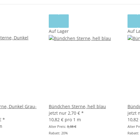
Auf Lager
Auf L
ne, Dunkel Grau-
Bündchen Sterne, hell blau
Bündc
jetzt nur
2,70 €
*
jetzt
 €
*
10,82 € pro 1 m
10,82
 m
Alter Preis:
3,38 €
Alter Pr
Rabatt:
20%
Rabatt: