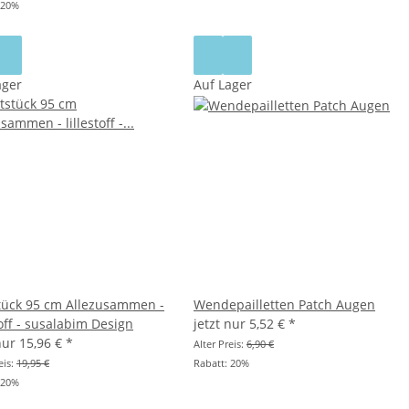
20%
ager
Auf Lager
tück 95 cm Allezusammen -
Wendepailletten Patch Augen
toff - susalabim Design
jetzt nur
5,52 €
*
 nur
15,96 €
*
Alter Preis:
6,90 €
eis:
19,95 €
Rabatt:
20%
20%