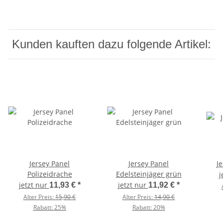
Kunden kauften dazu folgende Artikel:
Jersey Panel
Jersey Panel
Je
Polizeidrache
Edelsteinjäger grün
j
jetzt nur
jetzt nur
11,93 €
*
11,92 €
*
Alter Preis:
15,90 €
Alter Preis:
14,90 €
Rabatt:
25%
Rabatt:
20%