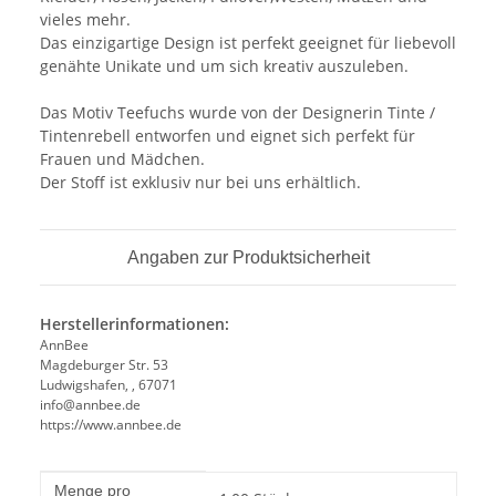
vieles mehr.
Das einzigartige Design ist perfekt geeignet für liebevoll
genähte Unikate und um sich kreativ auszuleben.
Das Motiv Teefuchs wurde von der Designerin Tinte /
Tintenrebell entworfen und eignet sich perfekt für
Frauen und Mädchen.
Der Stoff ist exklusiv nur bei uns erhältlich.
Angaben zur Produktsicherheit
Herstellerinformationen:
AnnBee
Magdeburger Str. 53
Ludwigshafen, , 67071
info@annbee.de
https://www.annbee.de
Produkteigenschaft
Wert
Menge pro