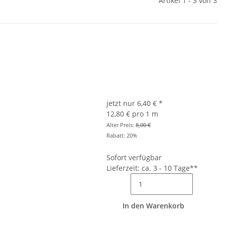
Artikel 1 - 3 von 3
jetzt nur
6,40 €
*
12,80 € pro 1 m
Alter Preis:
8,00 €
Rabatt:
20%
Sofort verfügbar
Lieferzeit: ca. 3 - 10 Tage**
In den Warenkorb